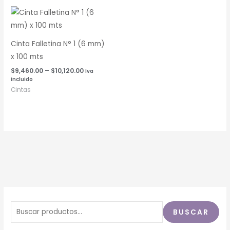
Rango
de
precios:
desde
$9,460.00
Cinta Falletina N° 1 (6 mm)
hasta
x 100 mts
$10,120.00
$
9,460.00
–
$
10,120.00
Iva
Incluido
Cintas
BUSCAR