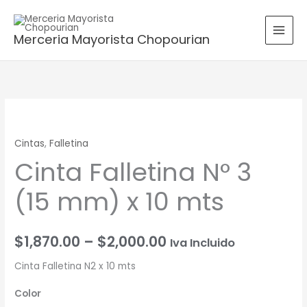
Ir
B
al
u
Merceria Mayorista Chopourian
contenido
s
c
a
r
Cinta
Rango
p
Falletina
o
de
Cintas
,
Falletina
N°
r
Cinta Falletina N° 3
3
precios:
:
(15
desde
(15 mm) x 10 mts
mm)
x
$1,870.00
10
$
1,870.00
–
$
2,000.00
Iva Incluido
hasta
mts
cantidad
Cinta Falletina N2 x 10 mts
$2,000.00
Color