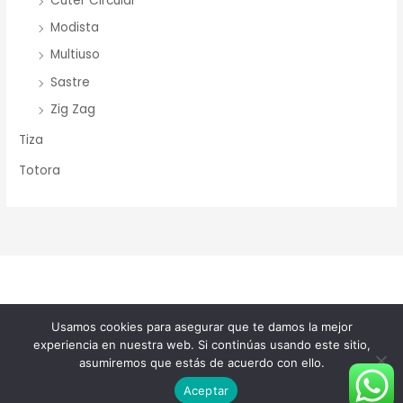
Cuter Circular
Modista
Multiuso
Sastre
Zig Zag
Tiza
Totora
Copyright © 2026 Merceria Mayorista Chopourian
Usamos cookies para asegurar que te damos la mejor
experiencia en nuestra web. Si continúas usando este sitio,
Powered by Merceria Mayorista Chopourian
asumiremos que estás de acuerdo con ello.
Aceptar