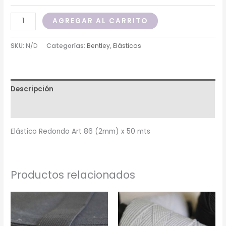
AGREGAR AL CARRITO
SKU:
N/D
Categorías:
Bentley
,
Elásticos
Descripción
Información adicional
Elástico Redondo Art 86 (2mm) x 50 mts
Productos relacionados
Rango
Rango
de
de
precios:
precios:
desde
desde