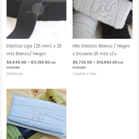
$9,545.00
$9,725.00
hasta
hasta
$11,190.00
$10,693.00
Elástico Liga (25 mm) x 25
Hilo Elástico Blanco / Negro
mts Blanco/ Negro
x Docena 25 mts c/u
$
9,545.00
–
$
11,190.00
$
9,725.00
–
$
10,693.00
Iva
Iva
Incluido
Incluido
Elásticos
Cordón / Hilo