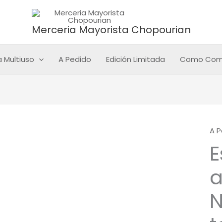
Merceria Mayorista Chopourian
 Multiuso
A Pedido
Edición Limitada
Como Com
A P
E
a
N