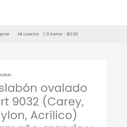
prar
Mi cuenta
0 items
$0.00
edido
slabón ovalado
rt 9032 (Carey,
ylon, Acrílico)