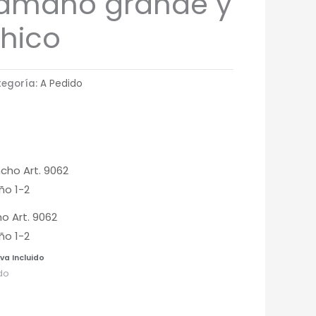
amaño grande y
hico
egoría:
A Pedido
o Art. 9062
o 1-2
Iva Incluido
do