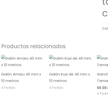
t
c
Cat
Productos relacionados
Galón Amaru 40 mm x
Galón Kusi de 40 mm x
Ganch
10 metros
10 metros
Tamañ
A Pedido
A Pedido
$
0.00
A Pedi