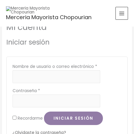
Ir
Requerido
Requerido
Requerido
Requerido
al
Merceria Mayorista Chopourian
contenido
Mi cuenta
Iniciar sesión
Nombre de usuario o correo electrónico
*
Contraseña
*
Recordarme
INICIAR SESIÓN
¿Olvidaste la contraseña?